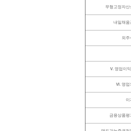
무형고정자산
내일채움
외주
V.
영업이
VI.
영업
이
금융상품평
매도가능증권처