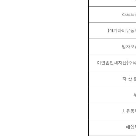
소프트
(4)
기타비유동
임차보
(
이연법인세자산
주
자 산 
I.
유동
매입