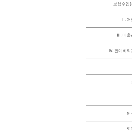
(
보험수입
II.
매
III.
매출
IV.
판매비와
퇴
퇴