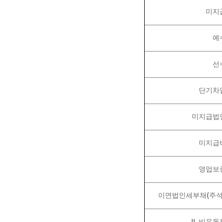
미지
예
선
단기차
미지급법
미지급
영업보
(
이연법인세부채
주
II.
비유동