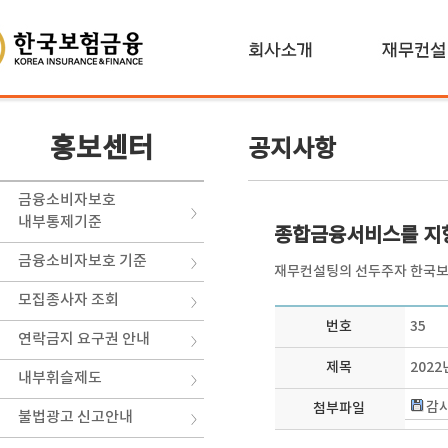
홍보센터
공지사항
금융소비자보호
내부통제기준
종합금융서비스를 지
금융소비자보호 기준
재무컨설팅의 선두주자 한국보
모집종사자 조회
번호
35
연락금지 요구권 안내
제목
2022
내부휘슬제도
감사
첨부파일
불법광고 신고안내