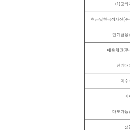
(1)
당좌
(
현금및현금성자산
주
단기금융
(
매출채권
주
단기대
미수
미
매도가능
선