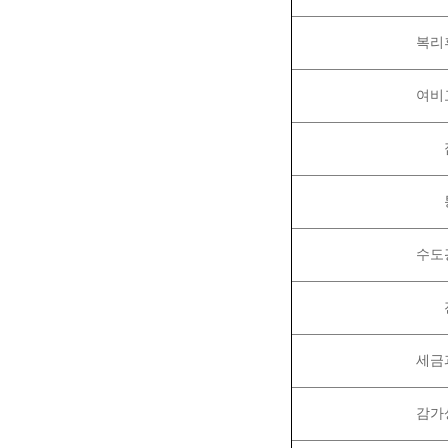
복리
여비
수도
세금
감가