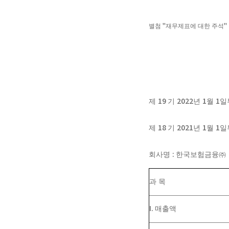
별첨
"
재무제표에 대한 주석
"
19
2022
1
1
제
기
년
월
일
18
2021
1
1
제
기
년
월
일
:
회사명
한국보험금융
㈜
과 목
I.
매출액