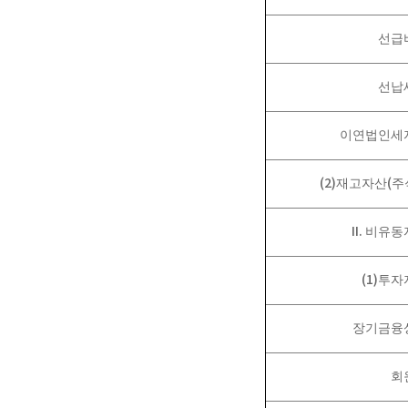
선급
선납
이연법인세
(2)
(
재고자산
주
II.
비유동
(1)
투자
장기금융
회