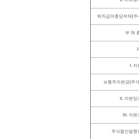
(
퇴직급여충당부채
주
부 채 
I.
자
(
보통주자본금
주
II.
자본잉
III.
자본
주식할인발행