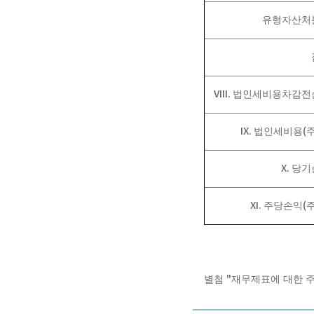
유형자산처
VIII.
법인세비용차감전
IX.
(
법인세비용
X.
당기
XI.
(
주당손익
"
별첨
재무제표에 대한 