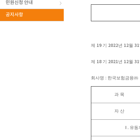
민원신청 안내
공지사항
19
2022
12
31
제
기
년
월
18
2021
12
31
제
기
년
월
:
회사명
한국보험금융
㈜
과 목
자 산
I .
유동