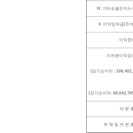
IV.
기타포괄손익누
V.
(
이익잉여금
주
이익준
미처분이익잉
(
: 206,482
당기순이익
(
: 88,042,76
전기순이익
자 본 
부 채 및 자 본 