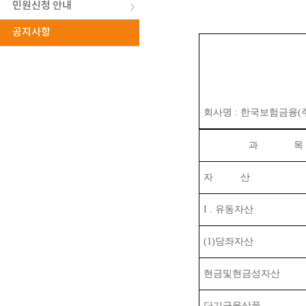
민원신청 안내
공지사항
회사명
:
한국보험금융
(
과
목
자
산
I .
유동자산
(1)
당좌자산
현금및현금성자산
단기금융상품