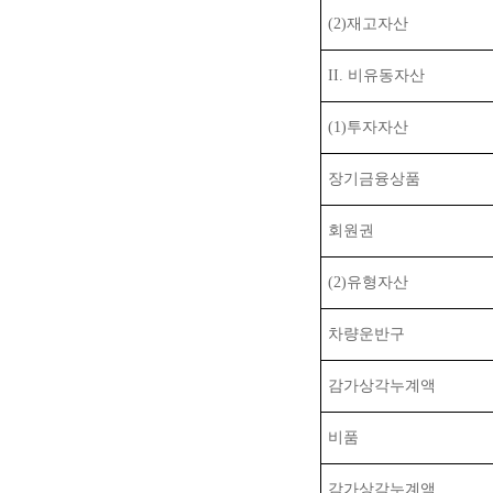
(2)
재고자산
II.
비유동자산
(1)
투자자산
장기금융상품
회원권
(2)
유형자산
차량운반구
감가상각누계액
비품
감가상각누계액