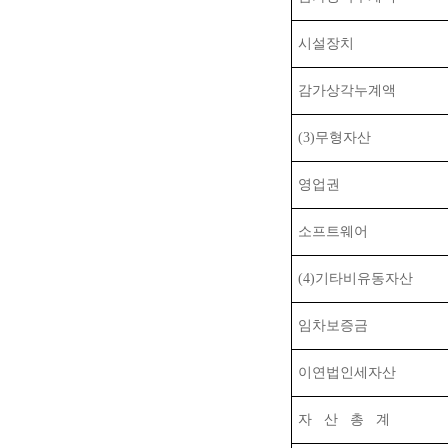
시설장치
감가상각누계액
(3)
무형자산
영업권
소프트웨어
(4)
기타비유동자산
임차보증금
이연법인세자산
자
산
총
계