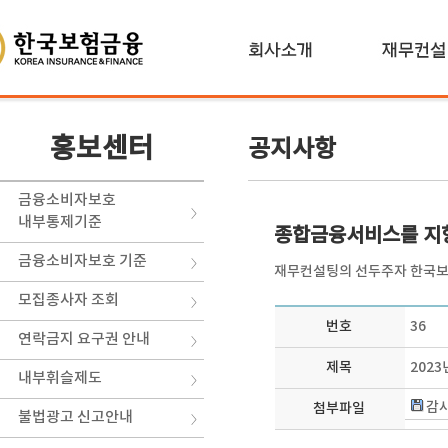
홍보센터
공지사항
금융소비자보호
내부통제기준
종합금융서비스를 지
금융소비자보호 기준
재무컨설팅의 선두주자 한국보
모집종사자 조회
번호
36
연락금지 요구권 안내
제목
2023
내부휘슬제도
감사
첨부파일
불법광고 신고안내