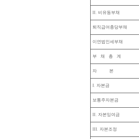
II.
비유동부채
퇴직급여충당부채
이연법인세부채
부
채
총
계
자
본
I.
자본금
보통주자본금
II.
자본잉여금
III.
자본조정