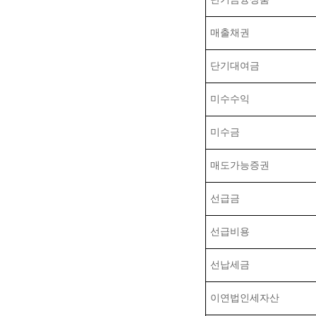
매출채권
단기대여금
미수수익
미수금
매도가능증권
선급금
선급비용
선납세금
이연법인세자산