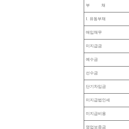
부
채
I.
유동부채
매입채무
미지급금
예수금
선수금
단기차입금
미지급법인세
미지급비용
영업보증금