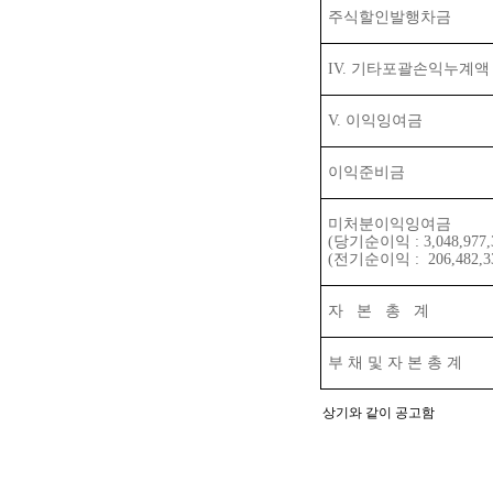
주식할인발행차금
IV.
기타포괄손익누계액
V.
이익잉여금
이익준비금
미처분이익잉여금
(
당기순이익
: 3,048,977
(
전기순이익
: 206,482,3
자
본
총
계
부 채 및 자 본 총 계
상기와 같이 공고함