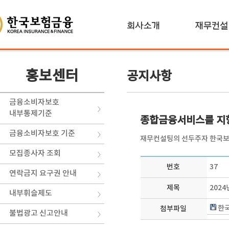
홍보센터
공지사항
금융소비자보호
내부통제기준
종합금융서비스를 지
금융소비자보호 기준
재무컨설팅의 선두주자 한국보
모집종사자 조회
번호
37
연락금지 요구권 안내
제목
2024
내부휘슬제도
한국
첨부파일
불법광고 신고안내