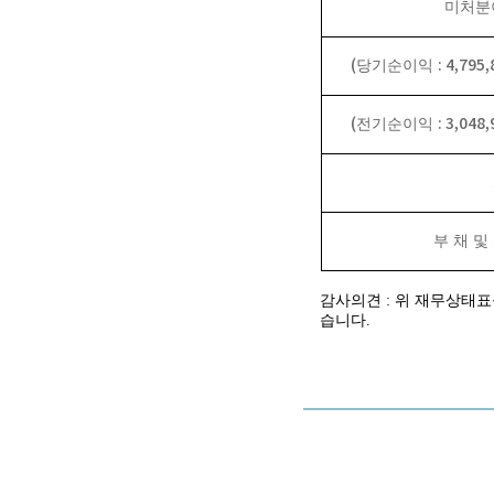
미처분
(
: 4,795
당기순이익
(
: 3,048
전기순이익
부 채 및
감사의견 : 위 재무상태
습니다.