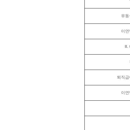
유동
이연
II.
퇴직급
이연