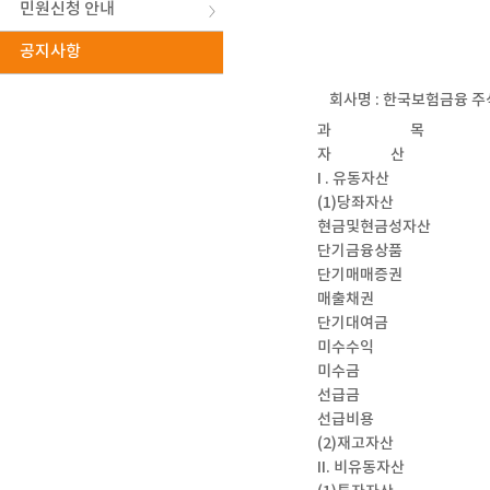
민원신청 안내
공지사항
회사명 : 한국보험금융 
과 목
자 산
I . 유동자산
(1)당좌자산
현금및현금성자산
단기금융상품
단기매매증권
매출채권
단기대여금
미수수익
미수금
선급금
선급비용
(2)재고자산
II. 비유동자산