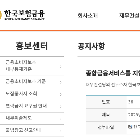
홍보센터
공지사항
금융소비자보호
내부통제기준
종합금융서비스를 지
금융소비자보호 기준
재무컨설팅의 선두주자 한국보
모집종사자 조회
번호
38
연락금지 요구권 안내
제목
2025
내부휘슬제도
한국
첨부파일
불법광고 신고안내