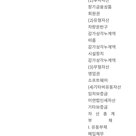
(1)투자자산
장기금융상품
회원권
(2)유형자산
차량운반구
감가상각누계액
비품
감가상각누계액
시설장치
감가상각누계액
(3)무형자산
영업권
소프트웨어
(4)기타비유동자산
임차보증금
이연법인세자산
기타보증금
자 산 총 계
부 채
I. 유동부채
매입채무