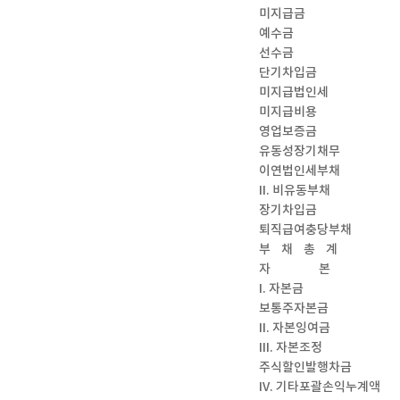
미지급금
예수금
선수금
단기차입금
미지급법인세
미지급비용
영업보증금
유동성장기채무
이연법인세부채
II. 비유동부채
장기차입금
퇴직급여충당부채
부 채 총 계
자 본
I. 자본금
보통주자본금
II. 자본잉여금
III. 자본조정
주식할인발행차금
IV. 기타포괄손익누계액